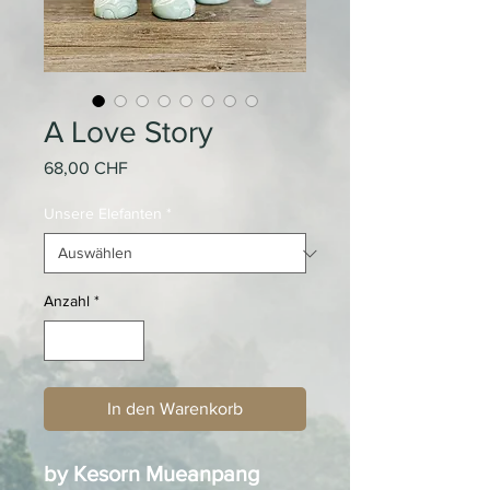
A Love Story
Preis
68,00 CHF
Unsere Elefanten
*
Anzahl
*
In den Warenkorb
by Kesorn Mueanpang