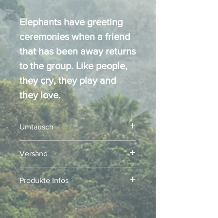
Elephants have greeting
ceremonies when a friend
that has been away returns
to the group. Like people,
they cry, they play and
they love.
Umtausch
Kein Umtausch!
Versand
Versand innert 3-5 Werktage
Produkte Infos
Alle Repliken der Elephant Parade
werden in Chiang Mai, Thailand,