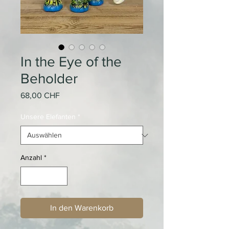
In the Eye of the
Beholder
Preis
68,00 CHF
Unsere Elefanten
*
Anzahl
*
In den Warenkorb