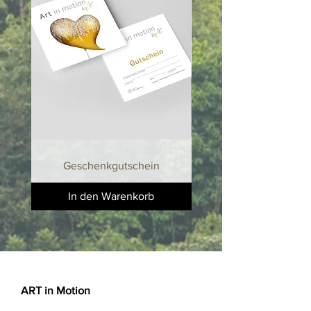
jeweilige Nummer und maximale
Anzahl angegeben.
Handgefertigte Elefanten Skulptur aus
Kunstharz. Nur trocken reinigen
(Staubwedel oder Microfasertuch ).
Handgefertigte Elefanten Skulptur aus
Kunstharz. Nur trocken reinigen
(Staubwedel oder Microfasertuch ).
Geschenkgutschein
In den Warenkorb
ART in Motion