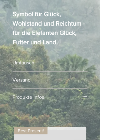
Symbol für Glück,
Wohlstand und Reichtum -
für die Elefanten Glück,
Futter und Land.
Umtausch
Kein Umtausch!
Versand
Versand innert 3-5 Werktage
Produkte Infos
Alle Repliken der Elephant Parade
werden in Chiang Mai, Thailand,
sorgfältig von Hand gefertigt und sind
numeriert und limitiert. Aufgrund ihrer
Best Present!
International Collection
handgefertigten Natur ist jedes Stück