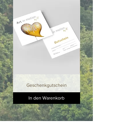
ein Unikat und kann im Design leicht
variieren. Unter dem Fuss und im
beigelegten Echtheitzertifikat ist die
jeweilige Nummer und maximale
Anzahl angegeben.
Handgefertigte Elefanten Skulptur aus
Kunstharz. Nur trocken reinigen
(Staubwedel oder Microfasertuch ).
Handgefertigte Elefanten Skulptur aus
Kunstharz. Nur trocken reinigen
(Staubwedel oder Microfasertuch).
Geschenkgutschein
In den Warenkorb