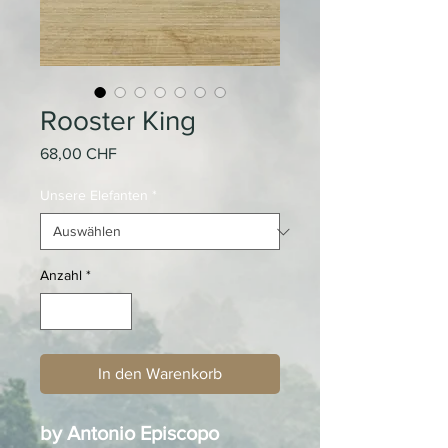
Rooster King
Preis
68,00 CHF
Unsere Elefanten
*
Anzahl
*
In den Warenkorb
by Antonio Episcopo