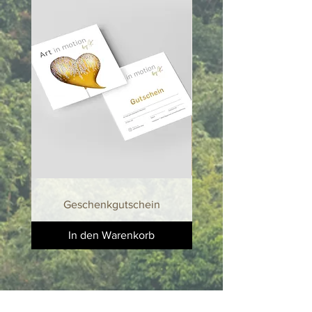
ein Unikat und kann im Design leicht
variieren. Unter dem Fuss und im
beigelegten Echtheitzertifikat ist die
jeweilige Nummer und maximale
Anzahl angegeben.
Handgefertigte Elefanten Skulptur aus
Kunstharz. Nur trocken reinigen
(Staubwedel oder Microfasertuch ).
Handgefertigte Elefanten Skulptur aus
Kunstharz. Nur trocken reinigen
(Staubwedel oder Microfasertuch ).
Geschenkgutschein
In den Warenkorb