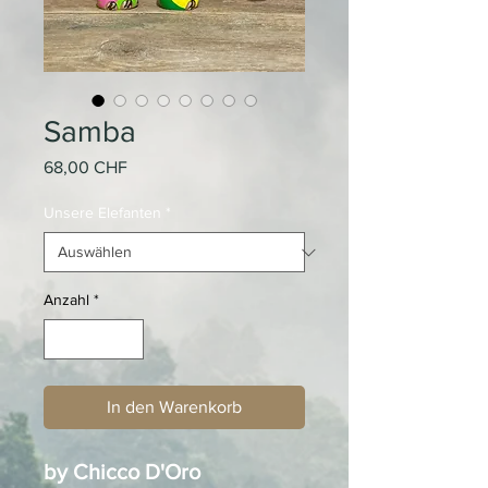
Samba
Preis
68,00 CHF
Unsere Elefanten
*
Anzahl
*
In den Warenkorb
by Chicco D'Oro