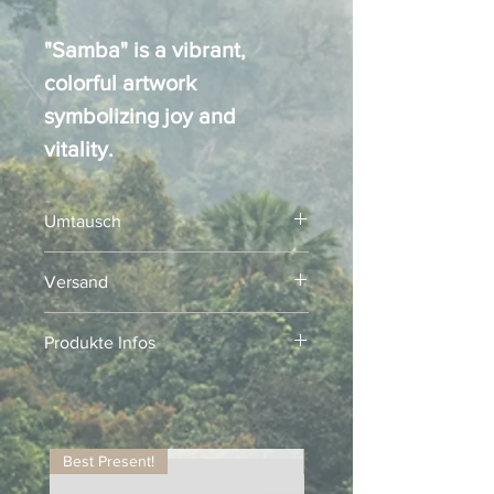
"Samba" is a vibrant,
colorful artwork
symbolizing joy and
vitality.
Umtausch
Kein Umtausch!
Versand
Versand innert 3-5 Werktage
Produkte Infos
Alle Repliken der Elephant Parade
werden in Chiang Mai, Thailand,
sorgfältig von Hand gefertigt und sind
numeriert und limitiert. Aufgrund ihrer
Best Present!
International Collection
handgefertigten Natur ist jedes Stück